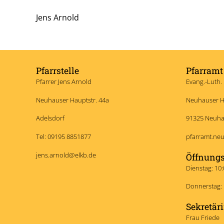
Jens Arnold
Pfarrstelle
Pfarramt
Pfarrer Jens Arnold
Evang.-Luth
Neuhauser Hauptstr. 44a
Neuhauser H
Adelsdorf
91325 Neuh
Tel: 09195 8851877
pfarramt.ne
jens.arnold@elkb.de
Öffnungs
Dienstag: 10:
Donnerstag: 
Sekretär
Frau Friede