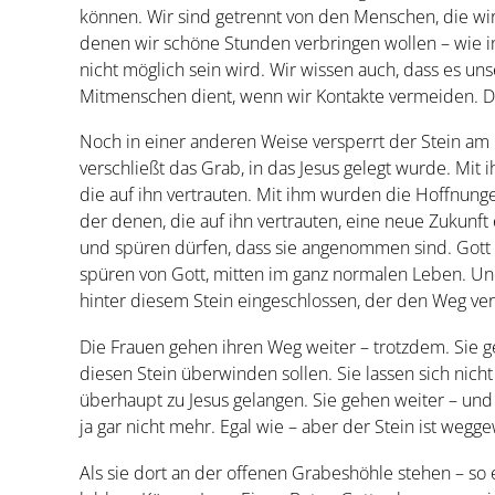
können. Wir sind getrennt von den Menschen, die w
denen wir schöne Stunden verbringen wollen – wie in 
nicht möglich sein wird. Wir wissen auch, dass es 
Mitmenschen dient, wenn wir Kontakte vermeiden. De
Noch in einer anderen Weise versperrt der Stein am
verschließt das Grab, in das Jesus gelegt wurde. Mit
die auf ihn vertrauten. Mit ihm wurden die Hoffnungen
der denen, die auf ihn vertrauten, eine neue Zukunf
und spüren dürfen, dass sie angenommen sind. Gott 
spüren von Gott, mitten im ganz normalen Leben. Un
hinter diesem Stein eingeschlossen, der den Weg ver
Die Frauen gehen ihren Weg weiter – trotzdem. Sie ge
diesen Stein überwinden sollen. Sie lassen sich nicht
überhaupt zu Jesus gelangen. Sie gehen weiter – und
ja gar nicht mehr. Egal wie – aber der Stein ist wegge
Als sie dort an der offenen Grabeshöhle stehen – so e