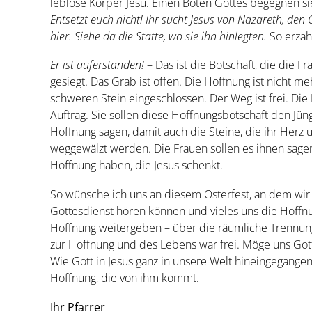
leblose Körper Jesu. Einen Boten Gottes begegnen sie
Entsetzt euch nicht! Ihr sucht Jesus von Nazareth, den G
hier. Siehe da die Stätte, wo sie ihn hinlegten.
So erzäh
Er ist auferstanden!
– Das ist die Botschaft, die die 
gesiegt. Das Grab ist offen. Die Hoffnung ist nicht m
schweren Stein eingeschlossen. Der Weg ist frei. D
Auftrag. Sie sollen diese Hoffnungsbotschaft den Jün
Hoffnung sagen, damit auch die Steine, die ihr Her
weggewälzt werden. Die Frauen sollen es ihnen sagen
Hoffnung haben, die Jesus schenkt.
So wünsche ich uns an diesem Osterfest, an dem wir 
Gottesdienst hören können und vieles uns die Hoffnun
Hoffnung weitergeben – über die räumliche Trennun
zur Hoffnung und des Lebens war frei. Möge uns Got
Wie Gott in Jesus ganz in unsere Welt hineingegangen 
Hoffnung, die von ihm kommt.
Ihr Pfarrer